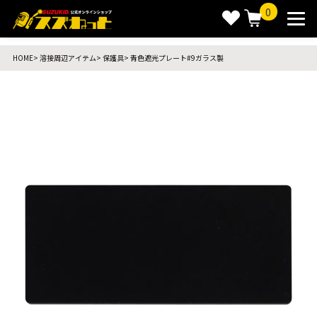
0
HOME
溶接周辺アイテム
保護具
青色遮光プレート#9ガラス製