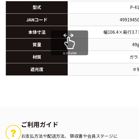
型式
P-4
JANコード
4991945
本体寸法
幅106.4×奥行3.7
質量
49
scrollable
材質
ガラ
遮光度
＃
ご利用ガイド
お支払方法や配送方法、
領収書や会員ステージに