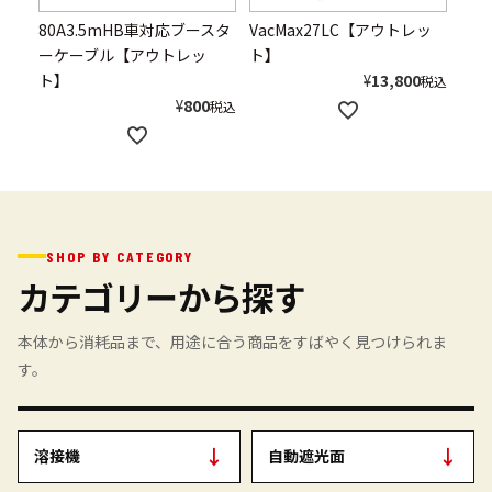
80A3.5mHB車対応ブースタ
VacMax27LC【アウトレッ
【ア
ーケーブル【アウトレッ
ト】
リー
ト】
¥
13,800
税込
¥
800
税込
SHOP BY CATEGORY
カテゴリーから探す
本体から消耗品まで、用途に合う商品をすばやく見つけられま
す。
↓
↓
溶接機
自動遮光面