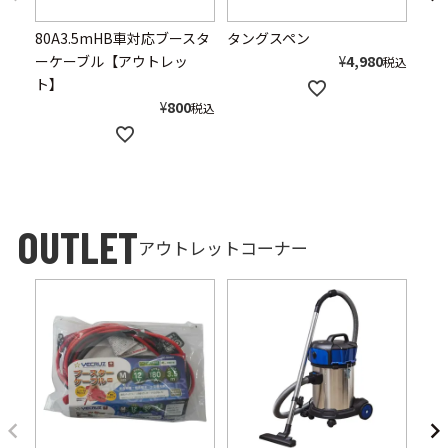
80A3.5mHB車対応ブースタ
タングスペン
マグ
ーケーブル【アウトレッ
¥
4,980
税込
ト】
¥
800
税込
アウトレットコーナー