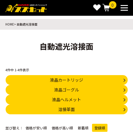
0
HOME
自動遮光溶接面
自動遮光溶接面
4
件中
1
-
4
件表示
液晶カートリッジ
液晶ゴーグル
液晶ヘルメット
溶接革面
並び替え
価格が安い順
価格が高い順
新着順
登録順