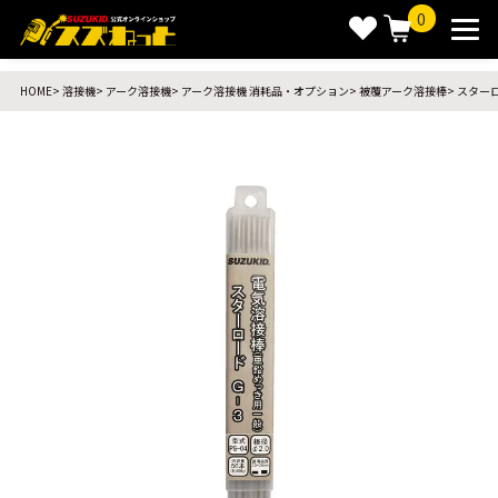
0
HOME
溶接機
アーク溶接機
アーク溶接機 消耗品・オプション
被覆アーク溶接棒
スターロ