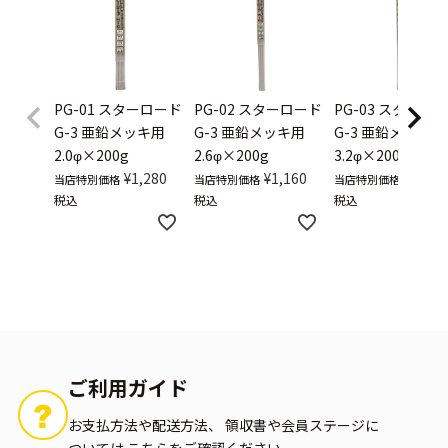
PG-01
スターロード
PG-02
スターロード
PG-03
スターロー
G-3 亜鉛メッキ用
G-3 亜鉛メッキ用
G-3 亜鉛メッキ用
2.0φ×200g
2.6φ×200g
3.2φ×200g
¥
1,280
¥
1,160
¥
1,130
当店特別価格
当店特別価格
当店特別価格
税込
税込
税込
ご利用ガイド
お支払方法や配送方法、
領収書や会員ステージに
ついては
こちらをご確認ください。