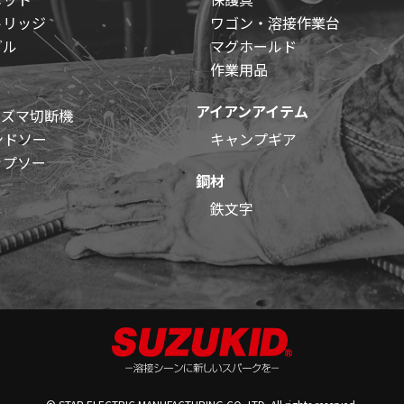
トリッジ
ワゴン・溶接作業台
グル
マグホールド
作業用品
アイアンアイテム
ラズマ切断機
ンドソー
キャンプギア
ップソー
鋼材
鉄文字