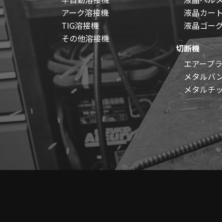
アーク溶接機
液晶カー
TIG溶接機
液晶ゴー
その他溶接機
切断機
エアープ
メタルバ
メタルチ