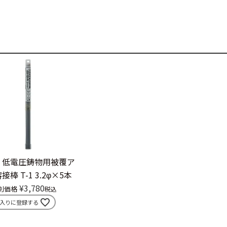
低電圧鋳物用被覆ア
棒 T-1 3.2φ×5本
¥
3,780
別価格
税込
入りに登録する