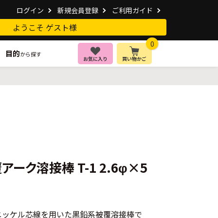
ログイン
新規会員登録
ご利用ガイド
ようこそ ゲスト様
0
目的
から探す
お気に入り
買い物かご
ク溶接棒 T-1 2.6φ×5
ニッケル芯線を用いた黒鉛系被覆溶接棒で