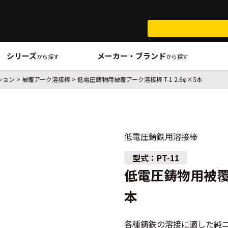
シリーズ
メーカー・ブランド
から探す
から探す
ション
被覆アーク溶接棒
低電圧鋳物用被覆アーク溶接棒 T-1 2.6φ×5本
低電圧鋳鉄用溶接棒
PT-11
低電圧鋳物用被覆アー
本
各種鋳鉄の溶接に適した純