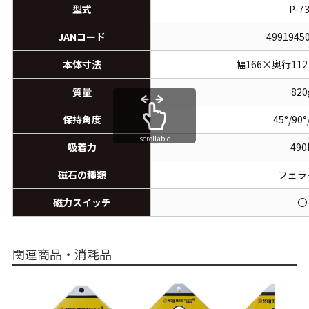
型式
P-7
JANコード
4991945
本体寸法
幅166×奥行11
質量
820
保持角度
45°/90°
scrollable
吸着力
490
磁石の種類
フェラ
磁力スイッチ
〇
関連商品・消耗品