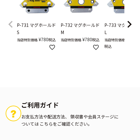
P-731
マグホールド
P-732
マグホールド
P-733
マグホール
S
M
L
¥
780
¥
780
¥
1,080
税込
税込
当店特別価格
当店特別価格
当店特別価格
税込
ご利用ガイド
お支払方法や配送方法、
領収書や会員ステージに
ついては
こちらをご確認ください。