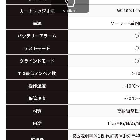
カートリッジ寸法
W110×L9
scrollable
電源
ソーラー+単四
バッテリーアラーム
○
テストモード
○
グラインドモード
○
TIG最低アンペア数
＞10
操作温度
-10℃～
保管温度
-20℃～
材質
高耐衝撃性
用途
TIG/MIG/MAG
取扱説明書×1枚 保証書×1枚 単
付属品