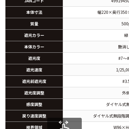
JANコード
4991945
本体寸法
幅220×奥行350
質量
500
遮光カラー
緑
本体カラー
艶消
遮光度
#7～#
遮光速度
1/25,
遮光前遮光度
#3.
遮光度調整
外
感度調整
ダイヤル式
戻り速度調整
ダイヤル式無段階調節(
視界領域
W96×H