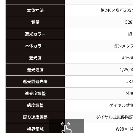
本体寸法
幅240×奥行305
質量
528
遮光カラー
緑
本体カラー
ガンメタ
遮光度
#9～#
遮光速度
1/25,
遮光前遮光度
#3.
遮光度調整
外
感度調整
ダイヤル式
戻り速度調整
ダイヤル式無段階調節(
視界領域
W98×H