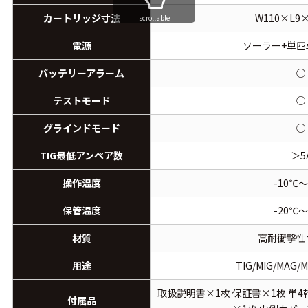
カートリッジ寸法
W110×L9
scrollable
電源
ソーラー+単四
バッテリーアラーム
○
テストモード
○
グラインドモード
○
TIG最低アンペア数
＞5
操作温度
-10℃～
保管温度
-20℃～
材質
高耐衝撃性
用途
TIG/MIG/MAG
取扱説明書×1枚 保証書×1枚 単
付属品