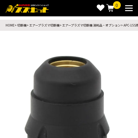
0
HOME
切断機
エアープラズマ切断機
エアープラズマ切断機 消耗品・オプション
APC-1