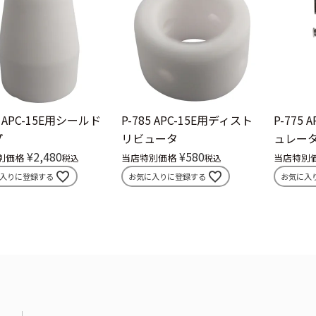
APC-15E用シールド
P-785
APC-15E用ディスト
P-775
A
プ
リビュータ
ュレー
¥
2,480
¥
580
別価格
当店特別価格
当店特別
税込
税込
入りに登録する
お気に入りに登録する
お気に入