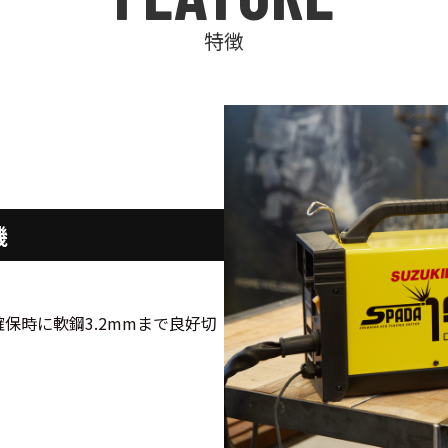
特徴
機
5A確保時に軟鋼3.2mmまで良好切