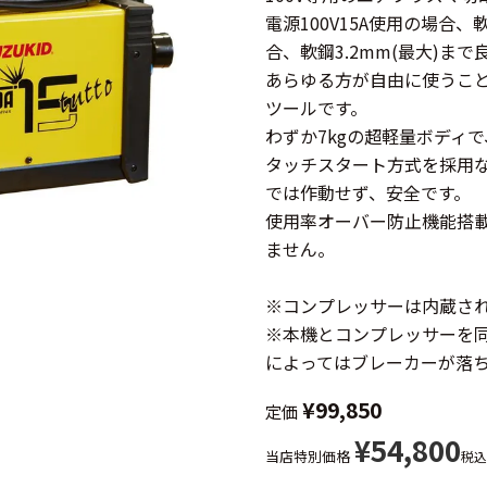
電源100V15A使用の場合、軟
合、軟鋼3.2mm(最大)ま
あらゆる方が自由に使うこ
ツールです。
わずか7kgの超軽量ボディ
タッチスタート方式を採用
では作動せず、安全です。
使用率オーバー防止機能搭
ません。
※コンプレッサーは内蔵さ
※本機とコンプレッサーを
によってはブレーカーが落
¥
99,850
定価
¥
54,800
当店特別価格
税込