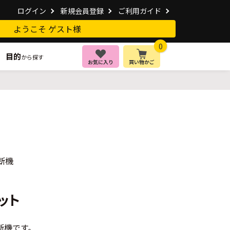
ログイン
新規会員登録
ご利用ガイド
ようこそ ゲスト様
0
目的
から探す
お気に入り
買い物かご
断機
ット
断機です。