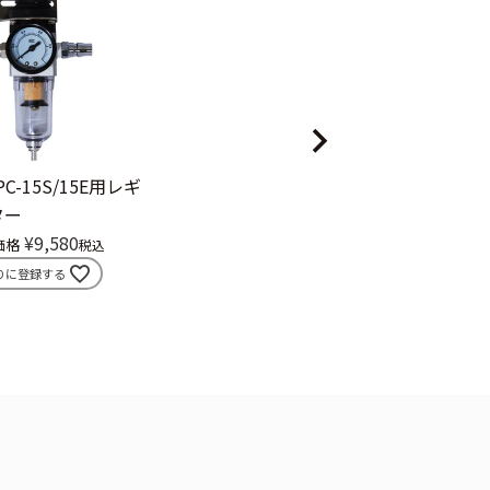
PC-15S/15E用レギ
ター
¥
9,580
価格
税込
りに登録する