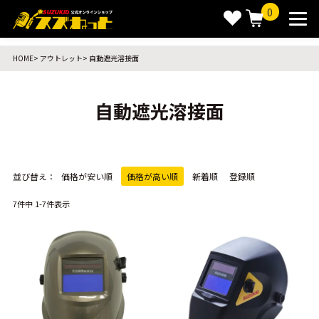
0
HOME
アウトレット
自動遮光溶接面
自動遮光溶接面
並び替え
価格が安い順
価格が高い順
新着順
登録順
7
件中
1
-
7
件表示